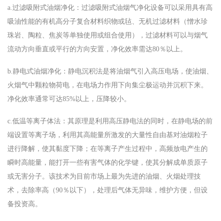
a.过滤吸附式油烟净化：过滤吸附式油烟气净化设备可以采用具有高
吸油性能的有机高分子复合材料织物或毡、无机过滤材料（憎水珍
珠岩、陶粒、焦炭等单独使用或组合使用），过滤材料可以与烟气
流动方向垂直或平行的方向安置，净化效率需达80％以上。
b.静电式油烟净化：静电沉积法是将油烟气引入高压电场，使油烟、
火烟气中颗粒物荷电，在电场力作用下向集尘极运动并沉积下来。
净化效率通常可达85%以上，压降较小。
c.低温等离子体法：其原理是利用高压静电法的同时，在静电场的前
端设置等离子场，利用其高能量所激发的大量性自由基对油烟粒子
进行降解，使其黏度下降；在等离子产生过程中，高频放电产生的
瞬时高能量，能打开一些有害气体的化学键，使其分解成单质原子
或无害分子。该技术为目前市场上最为先进的油烟、火烟处理技
术，去除率高（90％以下），处理后气体无异味，维护方便，但设
备投资高。