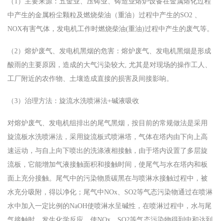
（1）主要来源：五金业、压铸业、铸造业熔炉设备在金属熔化过程
中产生的金属粉尘颗粒及燃烧柴油（重油）过程中产生的SO2 、
NOX有害气体，发电机工作时燃烧柴油(重油)过程中产生的废气等。
（2）熔炉废气、发电机黑烟的危害：熔炉废气、发电机黑烟是形成
酸雨的主要原因，造成的大气污染较大, 尤其是对现场的操作工人、
工厂附近的农作物、土壤造成直接的损害及间接影响。
（3）治理方法：旋流水洗喷淋法+碱液吸收
对熔炉废气、发电机组排出的尾气黑烟，按目前的常规做法是采用
旋流板水洗喷淋法，采用旋流板式喷淋塔，气体在塔内由下向上高
速运动，与自上向下喷出的洗涤液相接触，由于塔内设置了多层旋
流板，它能增加气液接触面积和接触时间，使尾气与水在塔内和板
面上充分接触。尾气中的污染物质碳黑在与喷淋水接触过程中，被
水充分吸附，得以净化；尾气中NOx、SO2等气态污染物通过在喷淋
水中加入一定比例的NaOH使喷淋水呈碱性，在喷淋过程中，水与尾
气接触时，发生化学反应，使NOx、SO2等气态污染物得到中和达到