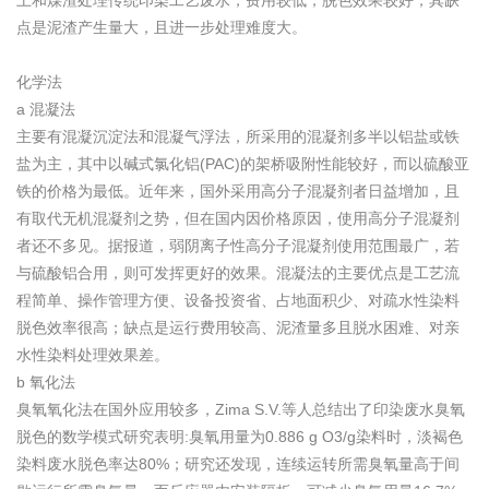
土和煤渣处理传统印染工艺废水，费用较低，脱色效果较好，其缺
点是泥渣产生量大，且进一步处理难度大。
化学法
a 混凝法
主要有混凝沉淀法和混凝气浮法，所采用的混凝剂多半以铝盐或铁
盐为主，其中以碱式氯化铝(PAC)的架桥吸附性能较好，而以硫酸亚
铁的价格为最低。近年来，国外采用高分子混凝剂者日益增加，且
有取代无机混凝剂之势，但在国内因价格原因，使用高分子混凝剂
者还不多见。据报道，弱阴离子性高分子混凝剂使用范围最广，若
与硫酸铝合用，则可发挥更好的效果。混凝法的主要优点是工艺流
程简单、操作管理方便、设备投资省、占地面积少、对疏水性染料
脱色效率很高；缺点是运行费用较高、泥渣量多且脱水困难、对亲
水性染料处理效果差。
b 氧化法
臭氧氧化法在国外应用较多，Zima S.V.等人总结出了印染废水臭氧
脱色的数学模式研究表明:臭氧用量为0.886 g O3/g染料时，淡褐色
染料废水脱色率达80%；研究还发现，连续运转所需臭氧量高于间