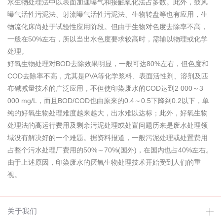
水生物处理法中以表面加速曝气和接触氧化法占多数。此外，鼓风
曝气活性污泥法、射流曝气活性污泥法、生物转盘等也有应用，生
物流化床尚处于试验性应用阶段。但由于生物对色度去除率不高，
一般在50%左右，所以当出水色度要求较高时，需辅以物理或化学
处理。
好氧生物处理对BOD去除效果明显，一般可达80%左右，但色度和
COD去除率不高，尤其是PVA等化学浆料、表面活性剂、溶剂及匹
布碱减量技术的广泛应用，不但使印染废水的COD达到2 000～3
000 mg/L，而且BOD/COD也由原来的0.4～0.5下降到0.2以下，单
纯的好氧生物处理难度越来越大，出水难以达标；此外，好氧生物
处理法的高运行费用及剩余污泥处理或处置问题历来是废水处理领
域没有解决好的一个难题。据资料报道，一般污泥处理或处置费用
占整个污水处理厂费用的50%～70%(国外)，在国内也占40%左右。
由于上述原因，印染废水的厌氧生物处理技术开始受到人们的重
视。
关于我们