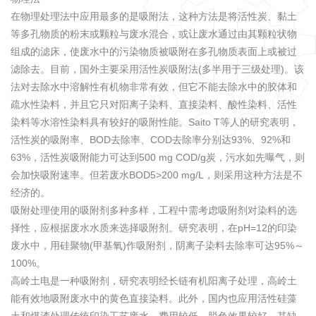
在物理处理法中应用最多的是吸附法，这种方法是将活性炭、黏土
等多孔物质的粉末或颗粒与废水混合，或让废水通过由其颗粒状物
组成的滤床，使废水中的污染物质被吸附在多孔物质表面上或被过
滤除去。目前，国外主要采用活性炭吸附法(多半用于三级处理)。该
法对去除水中溶解性有机物非常有效，但它不能去除水中的胶体和
疏水性染料，并且它只对阳离子染料、直接染料、酸性染料、活性
染料等水溶性染料具有较好的吸附性能。Saito T等人的研究表明，
活性炭的吸附率、BOD去除率、COD去除率分别达93%、92%和
63%，活性炭吸附能力可达到500 mg COD/g炭，污水如先曝气，则
会加快吸附速率。但若废水BOD5>200 mg/L，则采用这种方法是不
经济的。
吸附处理使用的吸附剂多种多样，工程中需考虑吸附剂对染料的选
择性，应根据废水水质来选择吸附剂。研究表明，在pH=12的印染
废水中，用硅聚物(甲基氧)作吸附剂，阴离子染料去除率可达95%～
100%。
高岭土电是一种吸附剂，研究表明经长链有机阳离子处理，高岭土
能有效地吸附废水中的黄色直接染料。此外，国内也应用活性硅藻