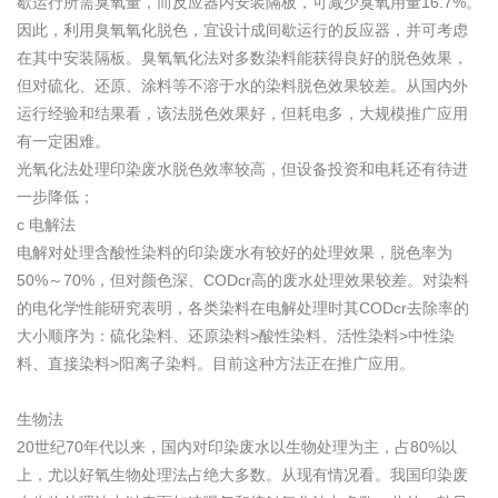
歇运行所需臭氧量，而反应器内安装隔板，可减少臭氧用量16.7%。
因此，利用臭氧氧化脱色，宜设计成间歇运行的反应器，并可考虑
在其中安装隔板。臭氧氧化法对多数染料能获得良好的脱色效果，
但对硫化、还原、涂料等不溶于水的染料脱色效果较差。从国内外
运行经验和结果看，该法脱色效果好，但耗电多，大规模推广应用
有一定困难。
光氧化法处理印染废水脱色效率较高，但设备投资和电耗还有待进
一步降低；
c 电解法
电解对处理含酸性染料的印染废水有较好的处理效果，脱色率为
50%～70%，但对颜色深、CODcr高的废水处理效果较差。对染料
的电化学性能研究表明，各类染料在电解处理时其CODcr去除率的
大小顺序为：硫化染料、还原染料>酸性染料、活性染料>中性染
料、直接染料>阳离子染料。目前这种方法正在推广应用。
生物法
20世纪70年代以来，国内对印染废水以生物处理为主，占80%以
上，尤以好氧生物处理法占绝大多数。从现有情况看。我国印染废