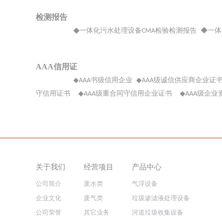
检测报告
◆
一体化污水处理设备
检验检测报告
◆一
体
CMA
AAA信用证
◆
书
级信用企业
◆
级诚信供应商企业证
AAA
AAA
守信用证书
◆
级重合同守信用企业证书
◆
级企业
AAA
AAA
关于我们
经营项目
产品中心
公司简介
废水类
气浮设备
企业文化
废气类
垃圾渗滤液处理设备
公司荣誉
其它业务
河道垃圾收集设备