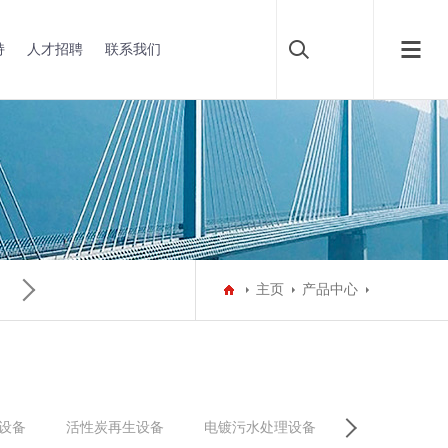
持
人才招聘
联系我们
主页
产品中心
设备
活性炭再生设备
电镀污水处理设备